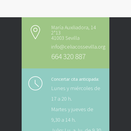
María Auxiliadora, 14
2°13
41003 Sevilla
info@celiacossevilla.org
664 320 887
Concertar cita anticipada:
Lunes y miércoles de
17 a 20 h.
Martes y jueves de
9,30 a 14 h.
Julio: Lu. a Ju. de 9,30