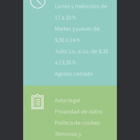
Lunes y miércoles de
17 a 20 h.
Martes y jueves de
9,30 a 14 h.
Julio: Lu. a Ju. de 9,30
a 13,30 h.
Agosto: cerrado
Aviso legal
Privacidad de datos
Política de cookies
Términos y