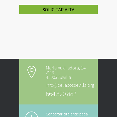
SOLICITAR ALTA
María Auxiliadora, 14
2°13
41003 Sevilla
info@celiacossevilla.org
664 320 887
Concertar cita anticipada: