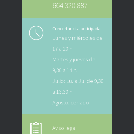
664 320 887
Concertar cita anticipada:
Lunes y miércoles de
17 a 20 h.
Martes y jueves de
9,30 a 14 h.
Julio: Lu. a Ju. de 9,30
a 13,30 h.
Agosto: cerrado
Aviso legal