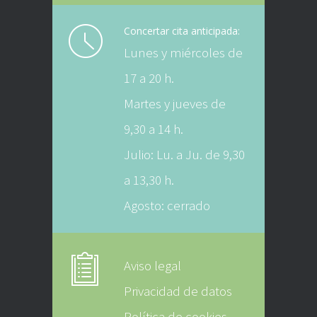
Concertar cita anticipada:
Lunes y miércoles de
17 a 20 h.
Martes y jueves de
9,30 a 14 h.
Julio: Lu. a Ju. de 9,30
a 13,30 h.
Agosto: cerrado
Aviso legal
Privacidad de datos
Política de cookies