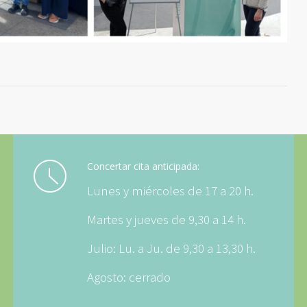
Concertar cita anticipada:
Lunes y miércoles de 17 a 20 h.
Martes y jueves de 9,30 a 14 h.
Julio: Lu. a Ju. de 9,30 a 13,30 h.
Agosto: cerrado