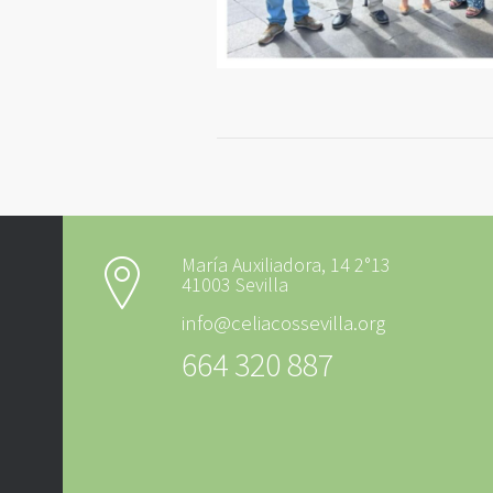
María Auxiliadora, 14 2°13
41003 Sevilla
info@celiacossevilla.org
664 320 887